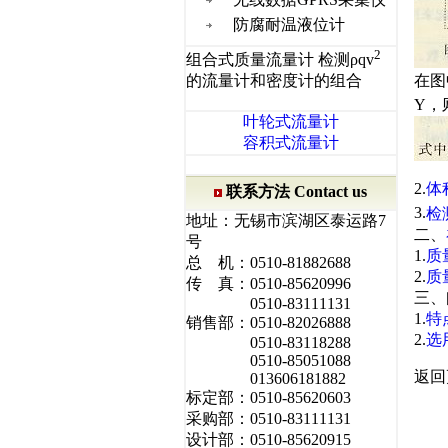
防腐耐温液位计
2
组合式质量流量计 检测ρqv
在图
的流量计和密度计的组合
Y，则
叶轮式流量计
容积式流量计
2.
体
联系方法 Contact us
3.
检测
地址：无锡市滨湖区泰运路7
二、
号
1.
质
总 机：0510-81882688
2.
质
传 真：0510-85620996
三、
0510-83111131
1.
特
销售部：0510-82026888
2.
选
0510-83118288
0510-85051088
返回
013606181882
标定部：0510-85620603
采购部：0510-83111131
设计部：0510-85620915