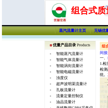
组合式质
蒸汽流量计主页
无锡优
优量产品目录
Products
组合
间接
智能蒸汽流量计
一、
智能气体流量计
1.检
智能涡街流量计
检测ρ
智能电磁流量计
统。
浊度仪
超声波明渠流量计
孔板流量计
流量定量控制仪
油品流量计
无线数据GPRS采集仪