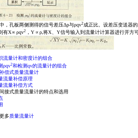
2
中，孔板两侧测得的信号差压Δp与ρqv
成正比。设差压变送器的
2
有X∝ ρqv
，Y∝ρ,将X、Y信号输入到流量计计算器进行开方
积流量计和密度计的组合
2
ρqv
和检测qv的流量计的组合
补偿式质量流量计
量流量补偿原理
量流量补偿方式
间接式质量流量计的特点和选用
点
用
更多
质量流量计