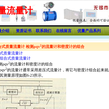
量流量计
量介绍
资质证书
联系我们
在线留言
优量产品系列
2
式质量流量计 检测ρqv
的流量计和密度计的组合
式质量流量计
组合式质量流量计
2
测ρqv
的流量计和密度计的组合
2
qv
的流量计通常采用差压式流量计，将它与密度计组合起来就
其测量原理如图6-23所示。