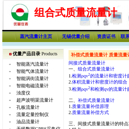
组合式质量流量计
蒸汽流量计主页
无锡优量介绍
资质证书
联
优量产品目录
Products
补偿式质量流量计 质量流量
间接式质量流量计
智能蒸汽流量计
一、
组合式质量流量计
智能气体流量计
2
1.
检测ρqv
的流量计和密度计
智能涡街流量计
2.
体积流量计和密度计的组合
智能电磁流量计
2
3.
检测ρqv
和检测qv的流量计
浊度仪
超声波明渠流量计
二、
补偿式质量流量计
1.
质量流量补偿原理
孔板流量计
2.
质量流量补偿方式
流量定量控制仪
油品流量计
三、间接式质量流量计的特点
无线数据GPRS采集仪