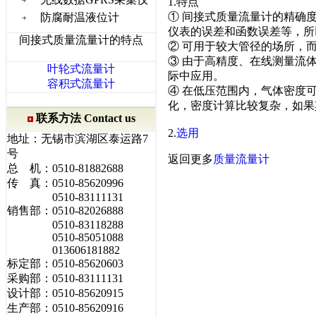
1.特点
① 间接式质量流量计的精确
防腐耐温液位计
仪表的误差和函数误差等，所
间接式质量流量计的特点
② 可用于较大管径的场所，
③ 由于高精度、在线测量流
叶轮式流量计
际中应用。
容积式流量计
④ 在低压范围内，气体密度
化，密度计算比较复杂，如果
联系方法 Contact us
2.
选用
地址：无锡市滨湖区泰运路7
号
返回更多
质量流量计
总 机：0510-81882688
传 真：0510-85620996
0510-83111131
销售部：0510-82026888
0510-83118288
0510-85051088
013606181882
标定部：0510-85620603
采购部：0510-83111131
设计部：0510-85620915
生产部：0510-85620916